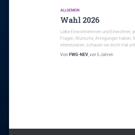
ALLGEMEIN
Wahl 2026
Liebe Einwohnerinnen und Einwohner, am
Fragen, Wünsche, Anregungen haben, freu
interessieren, schauen sie doch mal unt
Von
FWG-NEV
, vor
6 Jahren