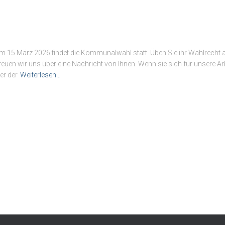
 15.März 2026 findet die Kommunalwahl statt. Üben Sie ihr Wahlrecht a
en wir uns über eine Nachricht von Ihnen. Wenn sie sich für unsere Arb
er der
Weiterlesen…