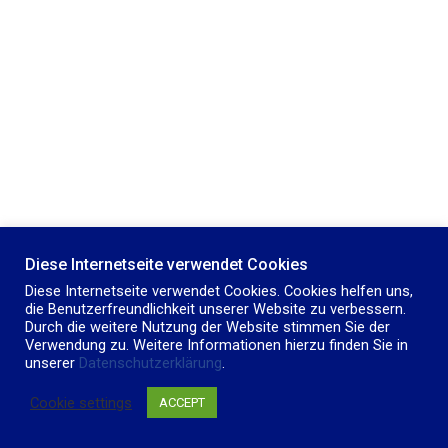
Diese Internetseite verwendet Cookies
STARTSEITE
IMPRESSUM
DATENSCHUTZERKLÄRUNG
Diese Internetseite verwendet Cookies. Cookies helfen uns,
die Benutzerfreundlichkeit unserer Website zu verbessern.
Durch die weitere Nutzung der Website stimmen Sie der
KONTAKT
KANDIDATINNEN UND KANDIDATEN IM PROFIL
Verwendung zu. Weitere Informationen hierzu finden Sie in
unserer
Datenschutzerklärung
.
Freie Wählergemeinschaft - Nichtparteigebundene Einwohner-
Vertreter
Cookie settings
ACCEPT