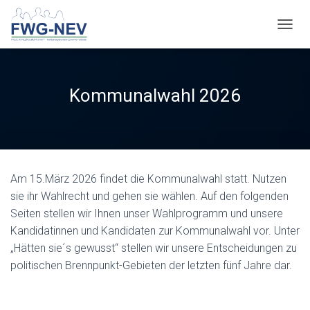
N
A
V
I
G
Kommunalwahl 2026
A
T
I
O
N
U
Am 15.März 2026 findet die Kommunalwahl statt. Nutzen
M
S
sie ihr Wahlrecht und gehen sie wählen. Auf den folgenden
C
Seiten stellen wir Ihnen unser Wahlprogramm und unsere
H
Kandidatinnen und Kandidaten zur Kommunalwahl vor. Unter
A
L
„Hätten sie´s gewusst“ stellen wir unsere Entscheidungen zu
T
politischen Brennpunkt-Gebieten der letzten fünf Jahre dar.
E
N